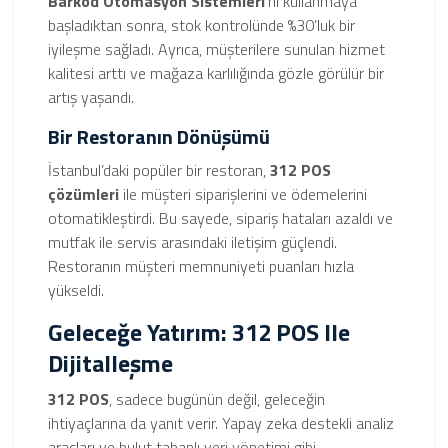
Barkod Otomasyon Sistemleri
’ni kullanmaya
başladıktan sonra, stok kontrolünde %30’luk bir
iyileşme sağladı. Ayrıca, müşterilere sunulan hizmet
kalitesi arttı ve mağaza karlılığında gözle görülür bir
artış yaşandı.
Bir Restoranın Dönüşümü
İstanbul’daki popüler bir restoran,
312 POS
çözümleri
ile müşteri siparişlerini ve ödemelerini
otomatikleştirdi. Bu sayede, sipariş hataları azaldı ve
mutfak ile servis arasındaki iletişim güçlendi.
Restoranın müşteri memnuniyeti puanları hızla
yükseldi.
Geleceğe Yatırım: 312 POS Ile
Dijitalleşme
312 POS
, sadece bugünün değil, geleceğin
ihtiyaçlarına da yanıt verir. Yapay zeka destekli analiz
araçları ve bulut tabanlı veri yönetimi gibi