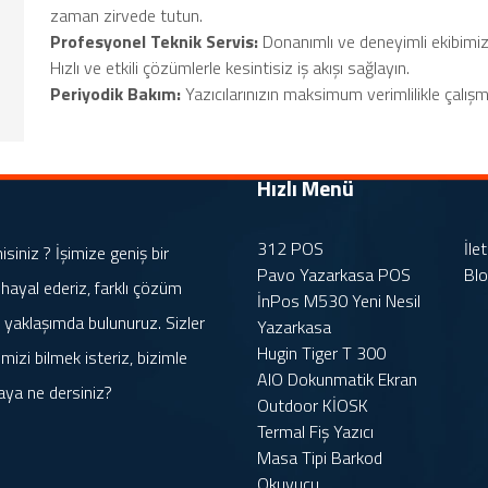
zaman zirvede tutun.
Profesyonel Teknik Servis:
Donanımlı ve deneyimli ekibimiz,
Hızlı ve etkili çözümlerle kesintisiz iş akışı sağlayın.
Periyodik Bakım:
Yazıcılarınızın maksimum verimlilikle çalışm
Hızlı Menü
312 POS
İle
iniz ? İşimize geniş bir
Pavo Yazarkasa POS
Bl
 hayal ederiz, farklı çözüm
İnPos M530 Yeni Nesil
rle yaklaşımda bulunuruz. Sizler
Yazarkasa
Hugin Tiger T 300
mizi bilmek isteriz, bizimle
AIO Dokunmatik Ekran
aya ne dersiniz?
Outdoor KİOSK
Termal Fiş Yazıcı
Masa Tipi Barkod
Okuyucu