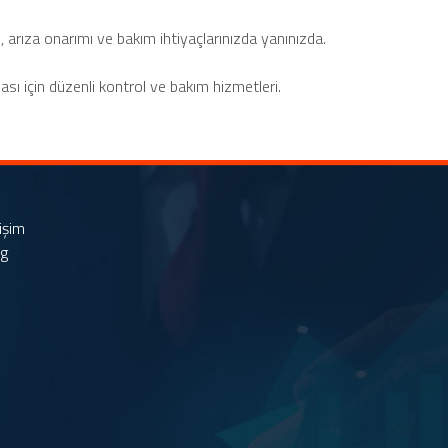
 arıza onarımı ve bakım ihtiyaçlarınızda yanınızda.
ası için düzenli kontrol ve bakım hizmetleri.
tişim
og