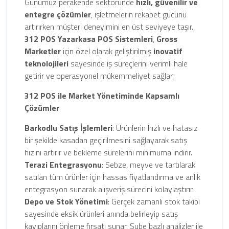
Günümüz perakende sektöründe
hızlı, güvenilir ve
entegre çözümler
, işletmelerin rekabet gücünü
artırırken müşteri deneyimini en üst seviyeye taşır.
312 POS Yazarkasa POS Sistemleri
,
Gross
Marketler
için özel olarak geliştirilmiş
inovatif
teknolojileri
sayesinde iş süreçlerini verimli hale
getirir ve operasyonel mükemmeliyet sağlar.
312 POS ile Market Yönetiminde Kapsamlı
Çözümler
Barkodlu Satış İşlemleri
: Ürünlerin hızlı ve hatasız
bir şekilde kasadan geçirilmesini sağlayarak satış
hızını artırır ve bekleme sürelerini minimuma indirir.
Terazi Entegrasyonu
: Sebze, meyve ve tartılarak
satılan tüm ürünler için hassas fiyatlandırma ve anlık
entegrasyon sunarak alışveriş sürecini kolaylaştırır.
Depo ve Stok Yönetimi
: Gerçek zamanlı stok takibi
sayesinde eksik ürünleri anında belirleyip satış
kayıplarını önleme fırsatı sunar. Şube bazlı analizler ile