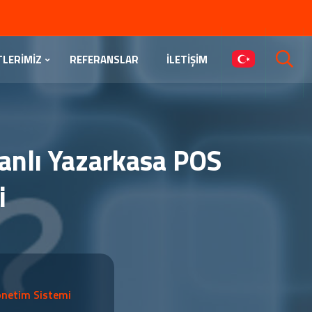
TLERİMİZ
REFERANSLAR
İLETİŞİM
banlı Yazarkasa POS
i
önetim Sistemi