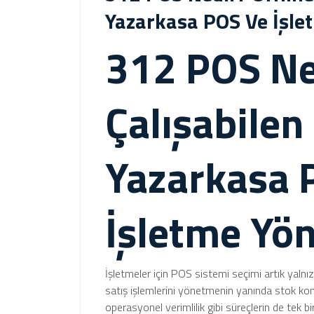
Yazarkasa POS Ve İşle
312 POS Ne
Çalışabilen
Yazarkasa 
İşletme Yö
İşletmeler için POS sistemi seçimi artık yal
satış işlemlerini yönetmenin yanında stok ko
operasyonel verimlilik gibi süreçlerin de tek b