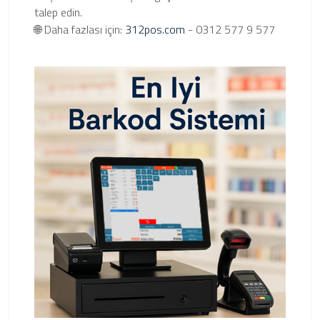
talep edin.
🌐 Daha fazlası için:
312pos.com
- 0312 577 9 577