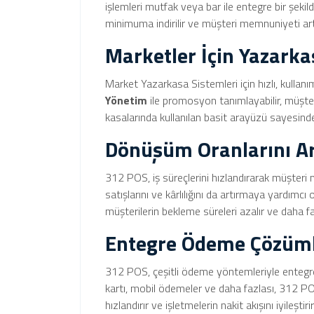
işlemleri mutfak veya bar ile entegre bir şeki
minimuma indirilir ve müşteri memnuniyeti artır
Marketler İçin Yazark
Market Yazarkasa Sistemleri için hızlı, kullanı
Yönetim
ile promosyon tanımlayabilir, müşteri
kasalarında kullanılan basit arayüzü sayesinde 
Dönüşüm Oranlarını A
312 POS, iş süreçlerini hızlandırarak müşteri
satışlarını ve kârlılığını da artırmaya yardımcı 
müşterilerin bekleme süreleri azalır ve daha fa
Entegre Ödeme Çözüml
312 POS, çeşitli ödeme yöntemleriyle entegre ç
kartı, mobil ödemeler ve daha fazlası, 312 POS
hızlandırır ve işletmelerin nakit akışını iyileştirir