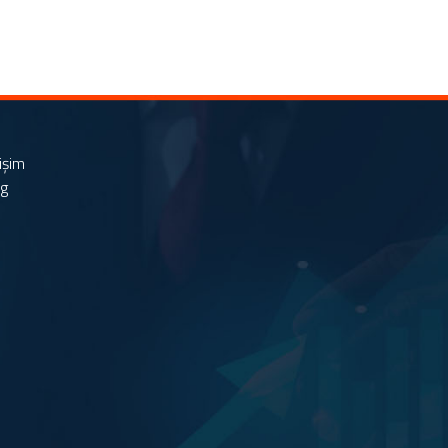
tişim
og