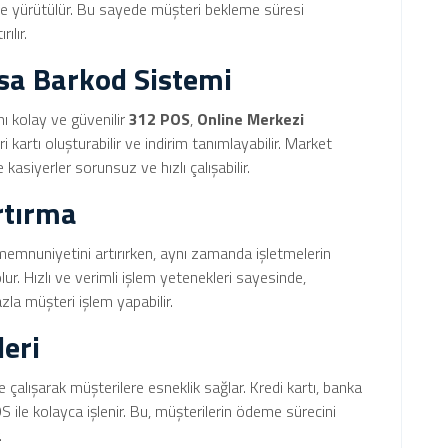
lde yürütülür. Bu sayede müşteri bekleme süresi
ılır.
asa Barkod Sistemi
mı kolay ve güvenilir
312 POS
,
Online Merkezi
 kartı oluşturabilir ve indirim tanımlayabilir. Market
kasiyerler sorunsuz ve hızlı çalışabilir.
rtırma
 memnuniyetini artırırken, aynı zamanda işletmelerin
olur. Hızlı ve verimli işlem yetenekleri sayesinde,
zla müşteri işlem yapabilir.
eri
alışarak müşterilere esneklik sağlar. Kredi kartı, banka
 ile kolayca işlenir. Bu, müşterilerin ödeme sürecini
.