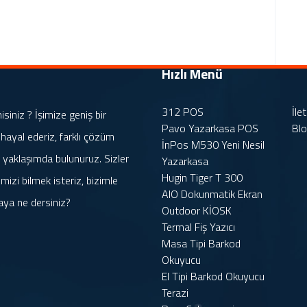
Hızlı Menü
312 POS
İle
iniz ? İşimize geniş bir
Pavo Yazarkasa POS
Bl
 hayal ederiz, farklı çözüm
İnPos M530 Yeni Nesil
rle yaklaşımda bulunuruz. Sizler
Yazarkasa
Hugin Tiger T 300
mizi bilmek isteriz, bizimle
AIO Dokunmatik Ekran
aya ne dersiniz?
Outdoor KİOSK
Termal Fiş Yazıcı
Masa Tipi Barkod
Okuyucu
El Tipi Barkod Okuyucu
Terazi