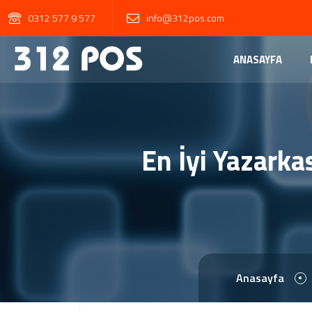
0312 577 9 577
info@312pos.com
ANASAYFA
En İyi Yazarka
Anasayfa