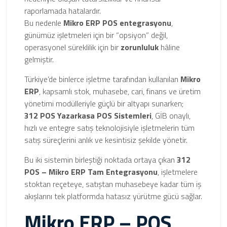
raporlamada hatalardır.
Bu nedenle
Mikro ERP POS entegrasyonu
,
günümüz işletmeleri için bir “opsiyon” değil,
operasyonel süreklilik için bir
zorunluluk
hâline
gelmiştir.
Türkiye’de binlerce işletme tarafından kullanılan
Mikro
ERP
, kapsamlı stok, muhasebe, cari, finans ve üretim
yönetimi modülleriyle güçlü bir altyapı sunarken;
312 POS Yazarkasa POS Sistemleri
, GİB onaylı,
hızlı ve entegre satış teknolojisiyle işletmelerin tüm
satış süreçlerini anlık ve kesintisiz şekilde yönetir.
Bu iki sistemin birleştiği noktada ortaya çıkan
312
POS – Mikro ERP Tam Entegrasyonu
, işletmelere
stoktan reçeteye, satıştan muhasebeye kadar tüm iş
akışlarını tek platformda hatasız yürütme gücü sağlar.
Mikro ERP – POS