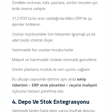
Özellikle restoran, kafe, pastane, üretim tesisleri için
kritik öneme sahiptir.
312 POS’ta bir ürün satıldığında Mikro ERP’de şu
işlemler tetiklenir:
Ürünün reçetesindeki tüm bileşenler (gramajlı ya da
adet bazlı) stoktan düşer.
Hammadde fire oranları hesaba katılır.
Maliyet ve hammadde stokları otomatik güncellenir.
Üretim planlama modülü ile veri uyumu sağlanır.
Bu altyapı sayesinde işletme aynı anda
satış
tüketimi
+
ERP stok yönetimi
+
reçete maliyeti
üçlüsünü hatasız yönetmiş olur.
4. Depo Ve Stok Entegrasyonu
İşletmede birden fazla depo varsa (mutfak deposu,