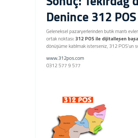
Sonuç: Tekirdağ’
Denince 312 POS
Geleneksel pazaryerlerinden butik mantı evler
ortak noktası:
312 POS ile dijitalleşen başa
dönüşüme katılmak isterseniz, 312 POS’un su
www.312pos.com
0312 577 9 577