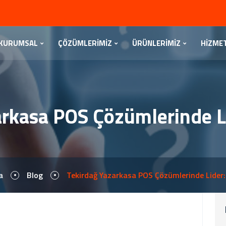
KURUMSAL
ÇÖZÜMLERİMİZ
ÜRÜNLERİMİZ
HİZME
arkasa POS Çözümlerinde L
a
Blog
Tekirdağ Yazarkasa POS Çözümlerinde Lider