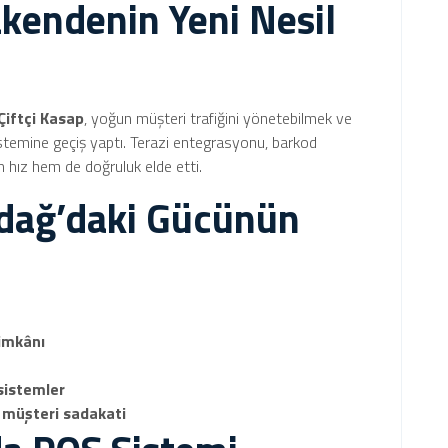
akendenin Yeni Nesil
Çiftçi Kasap
, yoğun müşteri trafiğini yönetebilmek ve
istemine geçiş yaptı. Terazi entegrasyonu, barkod
m hız hem de doğruluk elde etti.
rdağ’daki Gücünün
 imkânı
sistemler
 müşteri sadakati