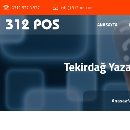
0312 577 9 577
info@312pos.com
ANASAYFA
Tekirdağ Yaz
Anasayf