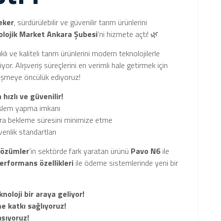
eker
, sürdürülebilir ve güvenilir tarım ürünlerini
olojik Market Ankara Şubesi
’ni hizmete açtı! 🌿
lıklı ve kaliteli tarım ürünlerini modern teknolojilerle
yor. Alışveriş süreçlerini en verimli hale getirmek için
lleşmeye öncülük ediyoruz!
hızlı ve güvenilir!
işlem yapma imkanı
ıra bekleme süresini minimize etme
enlik standartları
Çözümler
’in sektörde fark yaratan ürünü
Pavo N6
ile
erformans özellikleri
ile ödeme sistemlerinde yeni bir
oloji bir araya geliyor!
 katkı sağlıyoruz!
aşıyoruz!