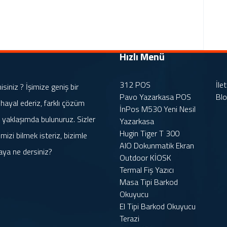
Hızlı Menü
312 POS
İle
iniz ? İşimize geniş bir
Pavo Yazarkasa POS
Bl
 hayal ederiz, farklı çözüm
İnPos M530 Yeni Nesil
rle yaklaşımda bulunuruz. Sizler
Yazarkasa
Hugin Tiger T 300
mizi bilmek isteriz, bizimle
AIO Dokunmatik Ekran
aya ne dersiniz?
Outdoor KİOSK
Termal Fiş Yazıcı
Masa Tipi Barkod
Okuyucu
El Tipi Barkod Okuyucu
Terazi