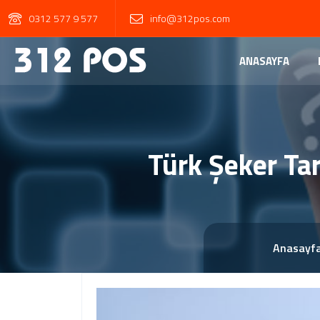
0312 577 9 577
info@312pos.com
ANASAYFA
Türk Şeker Tar
Anasayf