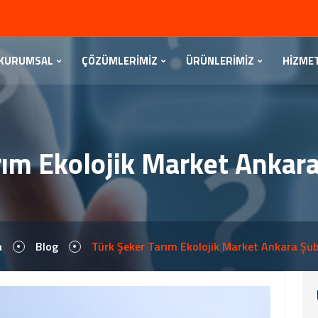
KURUMSAL
ÇÖZÜMLERİMİZ
ÜRÜNLERİMİZ
HİZME
ım Ekolojik Market Ankara
a
Blog
Türk Şeker Tarım Ekolojik Market Ankara Şube