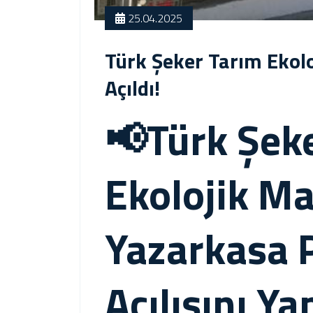
25.04.2025
Türk Şeker Tarım Ekol
Açıldı!
📢Türk Şek
Ekolojik M
Yazarkasa P
Açılışını Yap