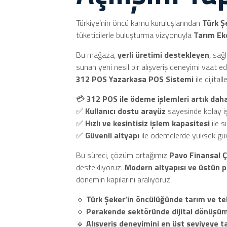
Türkiye’nin öncü kamu kuruluşlarından
Türk Ş
tüketicilerle buluşturma vizyonuyla
Tarım Ek
Bu mağaza,
yerli üretimi destekleyen
, sağ
sunan yeni nesil bir alışveriş deneyimi vaat edi
312 POS Yazarkasa POS Sistemi
ile dijita
💳
312 POS ile ödeme işlemleri artık daha 
✅
Kullanıcı dostu arayüz
sayesinde kolay 
✅
Hızlı ve kesintisiz işlem kapasitesi
ile s
✅
Güvenli altyapı
ile ödemelerde yüksek güv
Bu süreci, çözüm ortağımız
Pavo Finansal 
destekliyoruz.
Modern altyapısı ve üstün p
dönemin kapılarını aralıyoruz.
🔹
Türk Şeker’in öncülüğünde tarım ve tekn
🔹
Perakende sektöründe dijital dönüşüme
🔹
Alışveriş deneyimini en üst seviyeye t