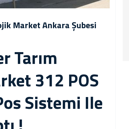
ojik Market Ankara Şubesi
er Tarım
arket 312 POS
os Sistemi Ile
tı !