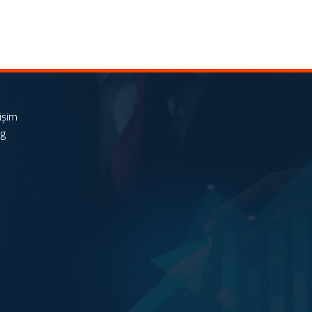
tişim
og