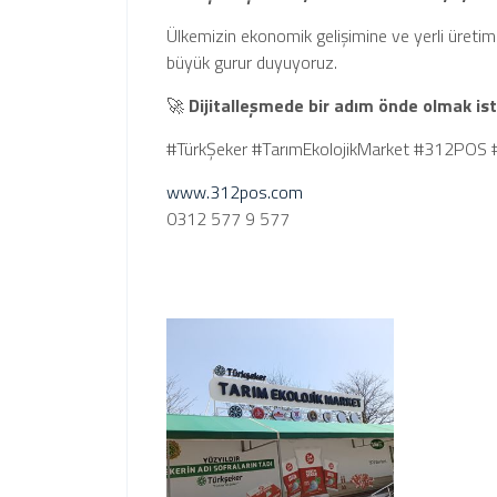
Ülkemizin ekonomik gelişimine ve yerli üretim
büyük gurur duyuyoruz.
🚀
Dijitalleşmede bir adım önde olmak ist
#TürkŞeker #TarımEkolojikMarket #312POS #
www.312pos.com
0312 577 9 577