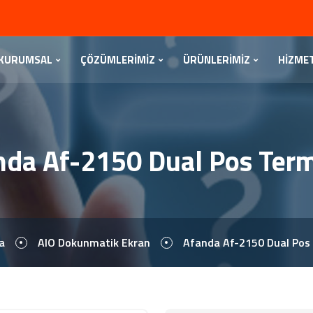
KURUMSAL
ÇÖZÜMLERİMİZ
ÜRÜNLERİMİZ
HİZME
nda Af-2150 Dual Pos Term
a
AIO Dokunmatik Ekran
Afanda Af-2150 Dual Pos