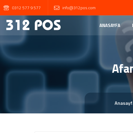
0312 577 9 577
info@312pos.com
ANASAYFA
Afa
Anasayf