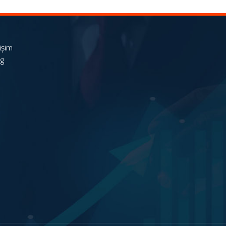
tişim
og