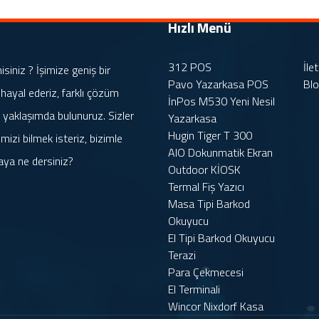
Hızlı Menü
312 POS
İle
iniz ? İşimize geniş bir
Pavo Yazarkasa POS
Bl
 hayal ederiz, farklı çözüm
İnPos M530 Yeni Nesil
rle yaklaşımda bulunuruz. Sizler
Yazarkasa
Hugin Tiger T 300
mizi bilmek isteriz, bizimle
AIO Dokunmatik Ekran
aya ne dersiniz?
Outdoor KİOSK
Termal Fiş Yazıcı
Masa Tipi Barkod
Okuyucu
El Tipi Barkod Okuyucu
Terazi
Para Çekmecesi
El Terminali
Wincor Nixdorf Kasa