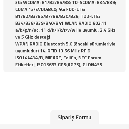
3G: WCDMA: B1/B2/B5/B8; TD-SCDMA: B34/B39;
CDMA 1x/EVDO:BC0; 4G: FDD-LTE:
B1/B2/B3/B5/B7/B8/B20/B28; TDD-LTE:
B34/B38/B39/B40/B41 WLAN RADIO 802.11
a/b/g/n/ac, 11 d/h/i/k/r/v/w ile uyumlu, 2.4 GHz
ve 5 GHz desteği
WPAN RADIO Bluetooth 5.0 (önceki sürümleriyle
uyumludur) 14. RFID 13.56 MHz RFID
ISO14443A/B, MIFARE, FeliCa, NFC Forum
Etiketleri, ISO15693 GPS(AGPS), GLONASS
Sipariş Formu