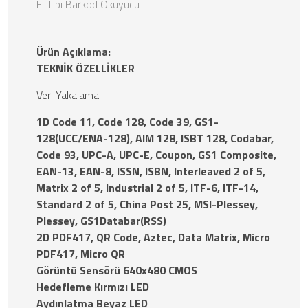
El Tipi Barkod Okuyucu
Ürün Açıklama:
TEKNİK ÖZELLİKLER
Veri Yakalama
1D Code 11, Code 128, Code 39, GS1-
128(UCC/ENA-128), AIM 128, ISBT 128, Codabar,
Code 93, UPC-A, UPC-E, Coupon, GS1 Composite,
EAN-13, EAN-8, ISSN, ISBN, Interleaved 2 of 5,
Matrix 2 of 5, Industrial 2 of 5, ITF-6, ITF-14,
Standard 2 of 5, China Post 25, MSI-Plessey,
Plessey, GS1Databar(RSS)
2D PDF417, QR Code, Aztec, Data Matrix, Micro
PDF417, Micro QR
Görüntü Sensörü 640x480 CMOS
Hedefleme Kırmızı LED
Aydınlatma Beyaz LED